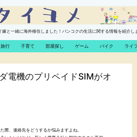
イ嫁と一緒に海外移住しました！バンコクの生活に関する情報を紹介し
旅行
子育て
部屋探し
ゲーム
バイク
ライ
ダ電機のプリペイドSIMがオ
した際、連絡先をどうするか悩みますよね。