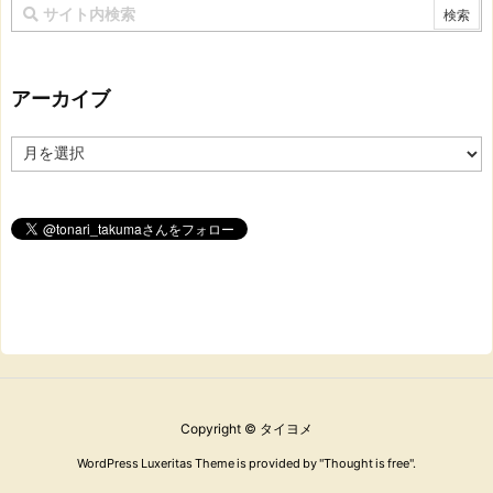
アーカイブ
ア
ー
カ
イ
ブ
Copyright ©
タイヨメ
WordPress Luxeritas Theme is provided by "
Thought is free
".